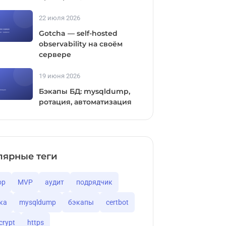
22 июля 2026
Gotcha — self-hosted
observability на своём
сервере
19 июня 2026
Бэкапы БД: mysqldump,
ротация, автоматизация
лярные теги
ор
MVP
аудит
подрядчик
ка
mysqldump
бэкапы
certbot
crypt
https