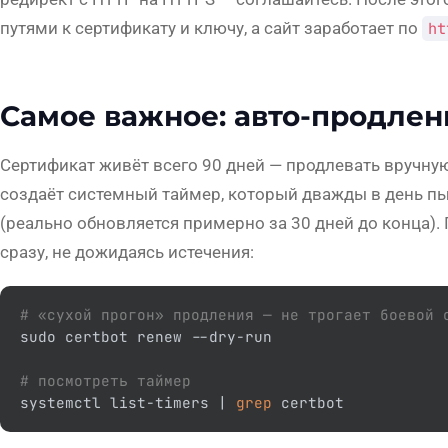
путями к сертификату и ключу, а сайт заработает по
ht
Самое важное: авто-продлен
Сертификат живёт всего 90 дней — продлевать вручную
создаёт системный таймер, который дважды в день пыт
(реально обновляется примерно за 30 дней до конца).
сразу
, не дожидаясь истечения:
# «сухой прогон» продления — не трогает боевой 
sudo certbot renew --dry-run

# посмотреть таймер
systemctl list-timers | 
grep
 certbot