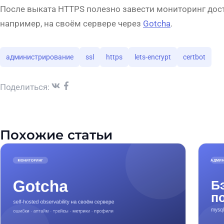
После выката HTTPS полезно завести мониторинг дост
например, на своём сервере через
Gotcha
.
администрирование
ssl
https
lets-encrypt
certbot
Поделиться:
Похожие статьи