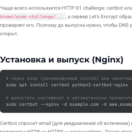
Чаще всего используется HTTP-01 challenge: certbot к
known/acme-challenge/...
, а сервер Let's Encrypt об
проверяет его. Поэтому до выпуска нужно, чтобы DNS 
открыт.
Установка и выпуск (Nginx)
# через snap (рекомендуемый способ) или пакетны
sudo apt install certbot python3-certbot-nginx

# выпустить сертификат и автоматически прописат
sudo certbot --nginx -d example.com -d www.exam
Certbot спросит email (для уведомлений об истечении
редирект с HTTP на HTTPS — соглашайтесь. После этого