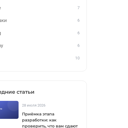
е
7
аки
6
g
6
ny
6
10
дние статьи
28 июля 2026
Приёмка этапа
разработки: как
проверить, что вам сдают