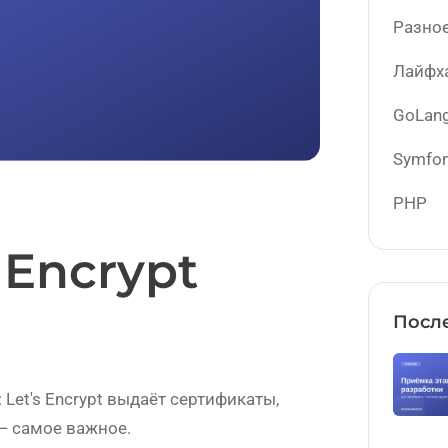
Разно
Лайфх
GoLan
Symfo
PHP
 Encrypt
После
Let's Encrypt выдаёт сертификаты,
 — самое важное.