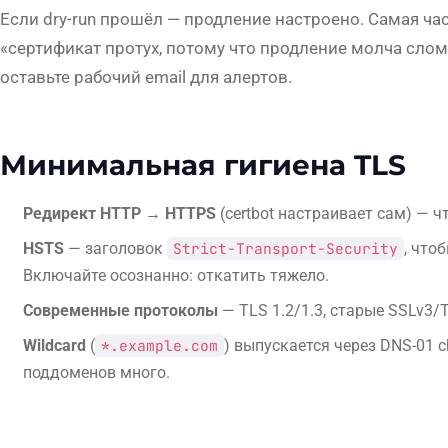
Если dry-run прошёл — продление настроено. Самая ча
«сертификат протух, потому что продление молча слом
оставьте рабочий email для алертов.
Минимальная гигиена TLS
Редирект HTTP → HTTPS
(certbot настраивает сам) — ч
HSTS
— заголовок
Strict-Transport-Security
, что
Включайте осознанно: откатить тяжело.
Современные протоколы
— TLS 1.2/1.3, старые SSLv3/
Wildcard
(
*.example.com
) выпускается через DNS-01 ch
поддоменов много.