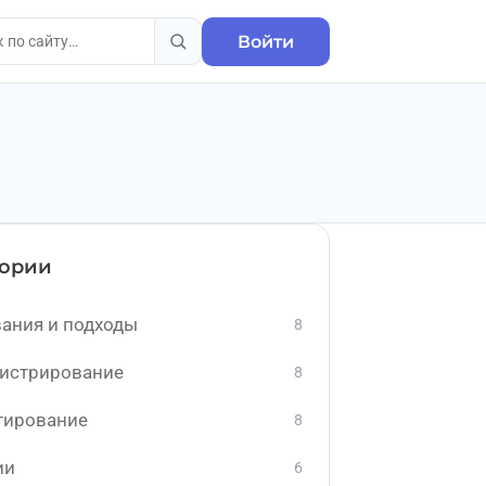
Войти
гории
ания и подходы
8
истрирование
8
тирование
8
ии
6