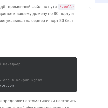
ладёт временный файл по пути
/.well-
ращается к вашему домену по 80 порту и
уже указывал на сервер и порт 80 был
й менеджер
ь его в конфиг Nginx
ple.com
) и предложит автоматически настроить
 в конфиге Nginx появятся строки с