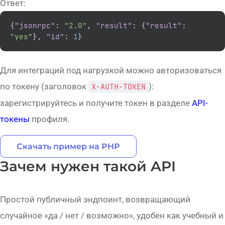
Ответ:
{
"jsonrpc"
:
"2.0"
,
"result"
:
{
"result"
:
"yes"
}
,
"id"
:
1
}
Для интеграций под нагрузкой можно авторизоваться
по токену (заголовок
X-AUTH-TOKEN
):
зарегистрируйтесь и получите токен в разделе
API-
токены
профиля.
Скачать пример на PHP
Зачем нужен такой API
Простой публичный эндпоинт, возвращающий
случайное «да / нет / возможно», удобен как учебный и