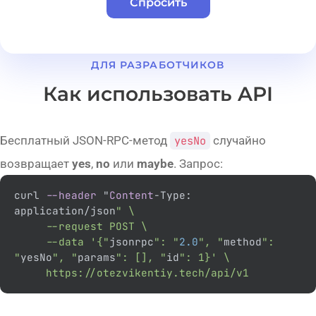
Спросить
ДЛЯ РАЗРАБОТЧИКОВ
Как использовать API
Бесплатный JSON-RPC-метод
yesNo
случайно
возвращает
yes
,
no
или
maybe
. Запрос:
curl 
--header
 "
Content
-Type: 
application/json
" \

     --request POST \

     --data '{"
jsonrpc
": "
2.0
", "
method
": 
"
yesNo
", "
params
": [], "
id
": 1}' \

     https://otezvikentiy.tech/api/v1