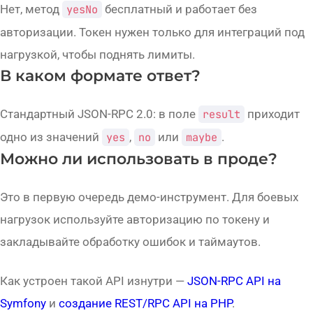
Нет, метод
yesNo
бесплатный и работает без
авторизации. Токен нужен только для интеграций под
нагрузкой, чтобы поднять лимиты.
В каком формате ответ?
Стандартный JSON-RPC 2.0: в поле
result
приходит
одно из значений
yes
,
no
или
maybe
.
Можно ли использовать в проде?
Это в первую очередь демо-инструмент. Для боевых
нагрузок используйте авторизацию по токену и
закладывайте обработку ошибок и таймаутов.
Как устроен такой API изнутри —
JSON-RPC API на
Symfony
и
создание REST/RPC API на PHP
.