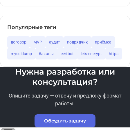
Популярные теги
договор
MVP
аудит
подрядчик
приёмка
mysqldump
бэкапы
certbot
lets-encrypt
https
Нужна разработка или
консультация?
Опишите задачу — отвечу и предложу формат
работы.
Обсудить задачу