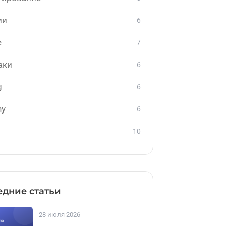
ии
6
е
7
аки
6
g
6
ny
6
10
дние статьи
28 июля 2026