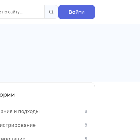
Войти
гории
ания и подходы
8
истрирование
8
тирование
8