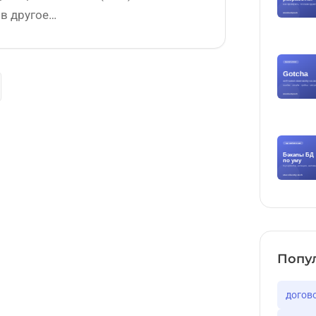
 в другое…
Попу
догов