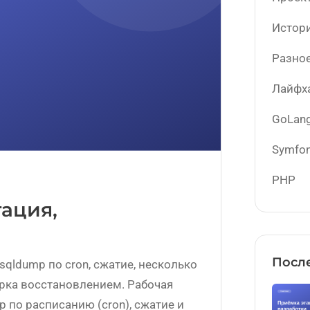
Истор
Разно
Лайфх
GoLan
Symfo
PHP
ация,
После
qldump по cron, сжатие, несколько
верка восстановлением. Рабочая
 по расписанию (cron), сжатие и