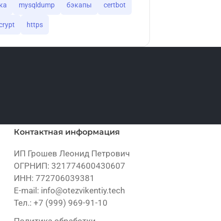
ка
mysqldump
бэкапы
certbot
crypt
https
Контактная информация
ИП Грошев Леонид Петрович
ОГРНИП: 321774600430607
ИНН: 772706039381
E-mail:
info@otezvikentiy.tech
Тел.:
+7 (999) 969-91-10