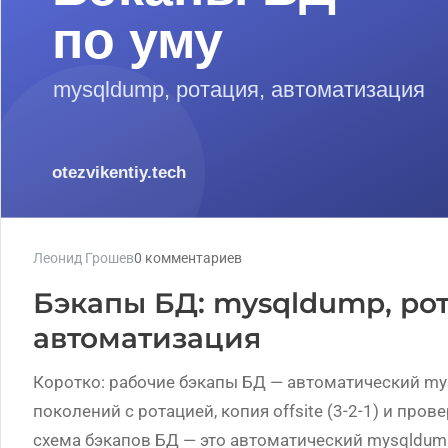
Леонид Грошев
0 комментариев
Бэкапы БД: mysqldump, рот
автоматизация
Коротко: рабочие бэкапы БД — автоматический mys
поколений с ротацией, копия offsite (3-2-1) и про
схема бэкапов БД — это автоматический mysqldump