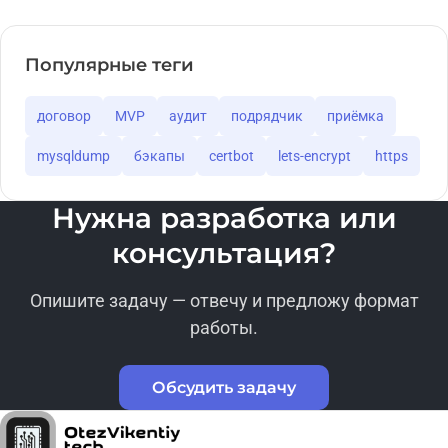
Популярные теги
договор
MVP
аудит
подрядчик
приёмка
mysqldump
бэкапы
certbot
lets-encrypt
https
Нужна разработка или
консультация?
Опишите задачу — отвечу и предложу формат
работы.
Обсудить задачу